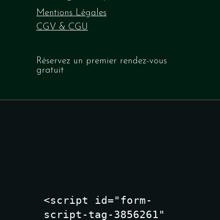
Mentions Légales
CGV & CGU
Réservez
un premier rendez-vous
gratuit
<script id="form-
script-tag-3856261" 